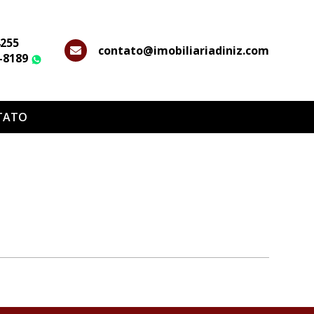
4255
contato@imobiliariadiniz.com
2-8189
WhatsApp
TATO