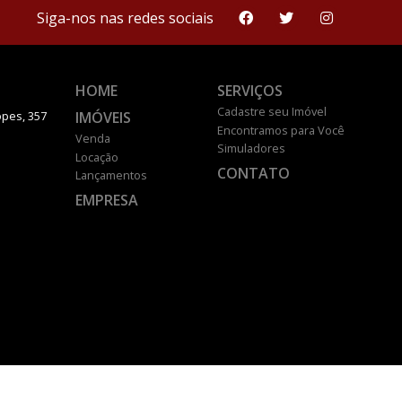
Siga-nos nas redes sociais
HOME
SERVIÇOS
Cadastre seu Imóvel
IMÓVEIS
pes, 357
Encontramos para Você
Venda
Simuladores
Locação
CONTATO
Lançamentos
EMPRESA