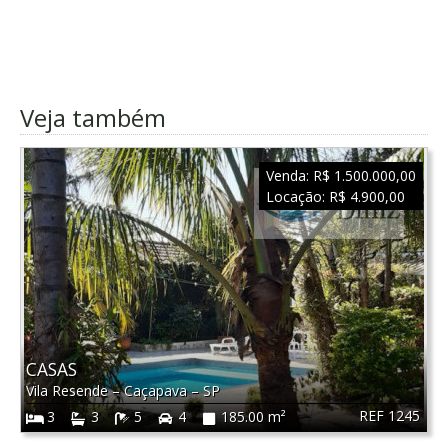
Veja também
Venda:
R$ 1.500.000,00
Locação:
R$ 4.900,00
CASAS
Vila Resende
–
Caçapava
–
SP
REF 1245
3
3
5
4
185.00 m²