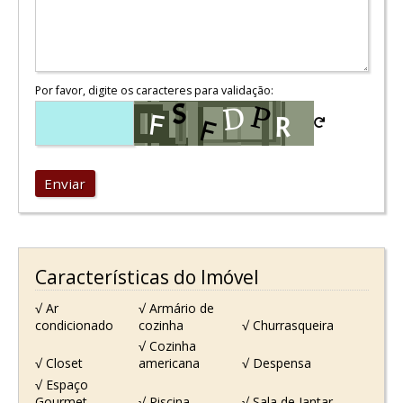
Por favor, digite os caracteres para validação:
Enviar
Características do Imóvel
√ Ar
√ Armário de
condicionado
cozinha
√ Churrasqueira
√ Cozinha
√ Closet
americana
√ Despensa
√ Espaço
Gourmet
√ Piscina
√ Sala de Jantar