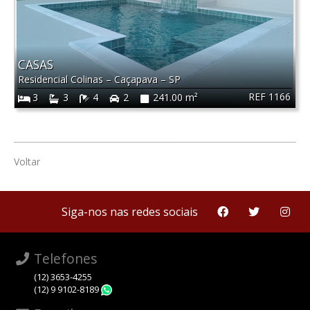
CASAS
Residencial Colinas
–
Caçapava
–
SP
REF 1166
3
3
4
2
241.00 m²
Voltar
Siga-nos nas redes sociais
Telefones
(12) 3653-4255
(12) 9 9102-8189
WhatsApp