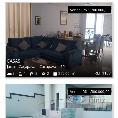
Venda:
R$ 1.700.000,00
CASAS
Jardim Caçapava
–
Caçapava
–
SP
REF 1107
3
1
3
2
275.00 m²
Venda:
R$ 1.500.000,00