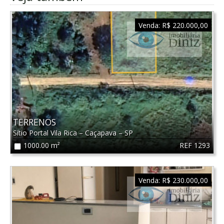
Venda:
R$ 220.000,00
TERRENOS
Sítio Portal Vila Rica
–
Caçapava
–
SP
REF 1293
1000.00 m²
Venda:
R$ 230.000,00