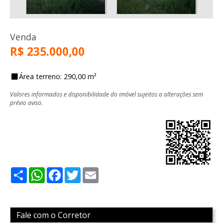
Venda
R$ 235.000,00
Área terreno: 290,00 m²
Valores informados e disponibilidade do imóvel sujeitos a alterações sem
prévio aviso.
Share
WhatsApp
Facebook
Twitter
Email
Fale com o Corretor