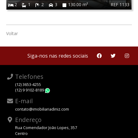
REF 1133
2
1
2
3
130.00 m²
Voltar
Siga-nos nas redes sociais
Telefones
(12) 3653-4255
(12) 9 9102-8189
WhatsApp
E-mail
contato@imobiliariadiniz.com
Endereço
Rua Comendador João Lopes, 357
Centro