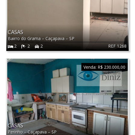
CASAS
Bairro do Grama
–
Caçapava
–
SP
REF 1268
2
2
2
Venda:
R$ 230.000,00
CASAS
Perinho
–
Caçapava
–
SP