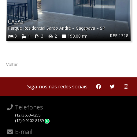
CASAS
Parque Residencial Santo André
–
Caçapava
–
SP
REF 1318
3
1
3
2
199.00 m²
Voltar
Siga-nos nas redes sociais
Telefones
(12) 3653-4255
(12) 9 9102-8189
WhatsApp
E-mail