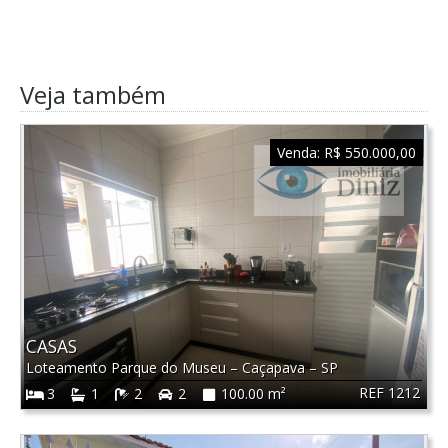
Veja também
Venda:
R$ 550.000,00
CASAS
Loteamento Parque do Museu
–
Caçapava
–
SP
REF 1212
3
1
2
2
100.00 m²