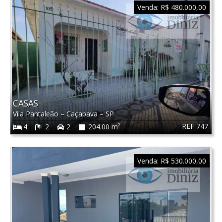
Venda:
R$ 480.000,00
CASAS
Vila Pantaleão
–
Caçapava
–
SP
REF 747
4
2
2
204.00 m²
Venda:
R$ 530.000,00