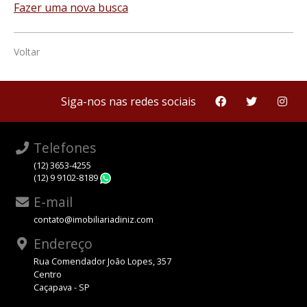
Fazer uma nova busca
Voltar
Siga-nos nas redes sociais
Telefones
(12) 3653-4255
(12) 9 9102-8189
WhatsApp
E-mail
contato@imobiliariadiniz.com
Endereço
Rua Comendador João Lopes, 357
Centro
Caçapava - SP