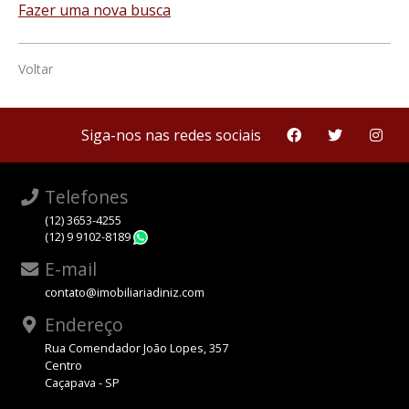
Fazer uma nova busca
Voltar
Siga-nos nas redes sociais
Telefones
(12) 3653-4255
(12) 9 9102-8189
WhatsApp
E-mail
contato@imobiliariadiniz.com
Endereço
Rua Comendador João Lopes, 357
Centro
Caçapava - SP