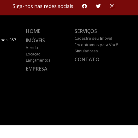
Siga-nos nas redes sociais
HOME
SERVIÇOS
Cadastre seu Imóvel
IMÓVEIS
pes, 357
Encontramos para Você
Venda
Simuladores
Locação
CONTATO
Lançamentos
EMPRESA