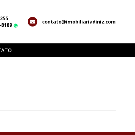
4255
contato@imobiliariadiniz.com
2-8189
WhatsApp
TATO