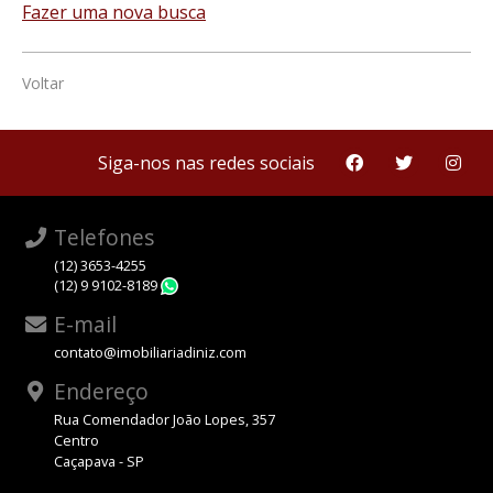
Fazer uma nova busca
Voltar
Siga-nos nas redes sociais
Telefones
(12) 3653-4255
(12) 9 9102-8189
WhatsApp
E-mail
contato@imobiliariadiniz.com
Endereço
Rua Comendador João Lopes, 357
Centro
Caçapava - SP