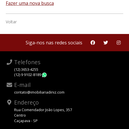
Fazer uma nova busca
Voltar
Siga-nos nas redes sociais
Telefones
(12) 3653-4255
(12) 9 9102-8189
WhatsApp
E-mail
contato@imobiliariadiniz.com
Endereço
Rua Comendador João Lopes, 357
Centro
Caçapava - SP