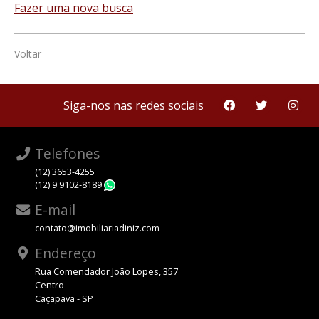
Fazer uma nova busca
Voltar
Siga-nos nas redes sociais
Telefones
(12) 3653-4255
(12) 9 9102-8189
WhatsApp
E-mail
contato@imobiliariadiniz.com
Endereço
Rua Comendador João Lopes, 357
Centro
Caçapava - SP