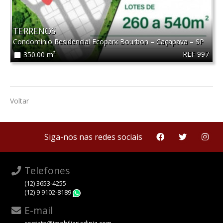
TERRENOS
Condomínio Residencial Ecopark Bourbon
–
Caçapava
–
SP
REF 997
350.00 m²
Voltar
Siga-nos nas redes sociais
Telefones
(12) 3653-4255
(12) 9 9102-8189
WhatsApp
E-mail
contato@imobiliariadiniz.com