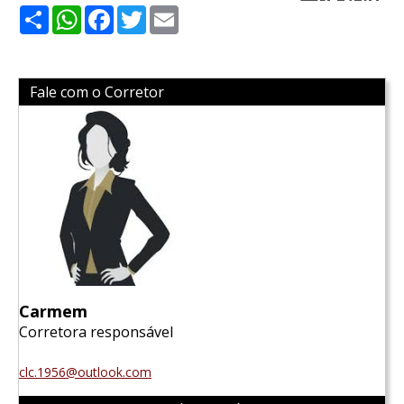
Share
WhatsApp
Facebook
Twitter
Email
Fale com o Corretor
Carmem
Corretora responsável
clc.1956@outlook.com