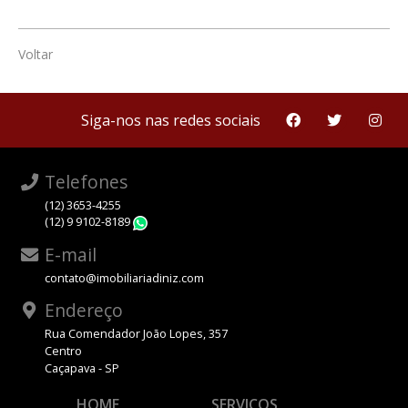
Voltar
Siga-nos nas redes sociais
Telefones
(12) 3653-4255
(12) 9 9102-8189
WhatsApp
E-mail
contato@imobiliariadiniz.com
Endereço
Rua Comendador João Lopes, 357
Centro
Caçapava - SP
HOME
SERVIÇOS