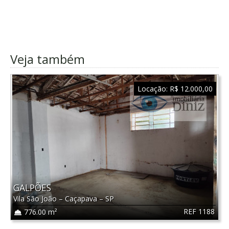
Veja também
Locação:
R$ 12.000,00
GALPÕES
Vila São João
–
Caçapava
–
SP
REF 1188
776.00 m²