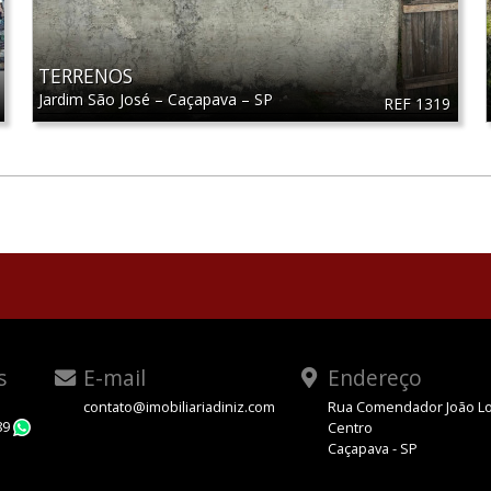
TERRENOS
Jardim São José
–
Caçapava
–
SP
REF 1319
s
E-mail
Endereço
contato@imobiliariadiniz.com
Rua Comendador João Lo
89
Centro
WhatsApp
Caçapava - SP