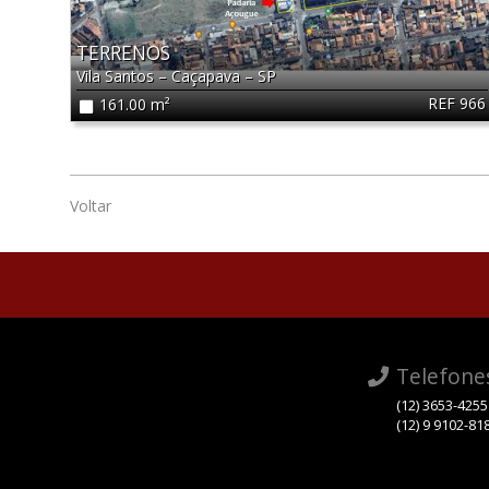
TERRENOS
Vila Santos
–
Caçapava
–
SP
REF 966
161.00 m²
Voltar
Telefone
(12) 3653-4255
(12) 9 9102-81