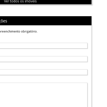
Ver todos os imóveis
ções
reenchimento obrigatório.