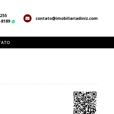
4255
contato@imobiliariadiniz.com
2-8189
WhatsApp
TATO