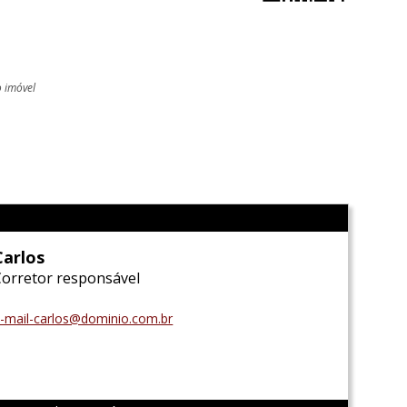
o imóvel
l
Carlos
Corretor responsável
-mail-carlos@dominio.com.br