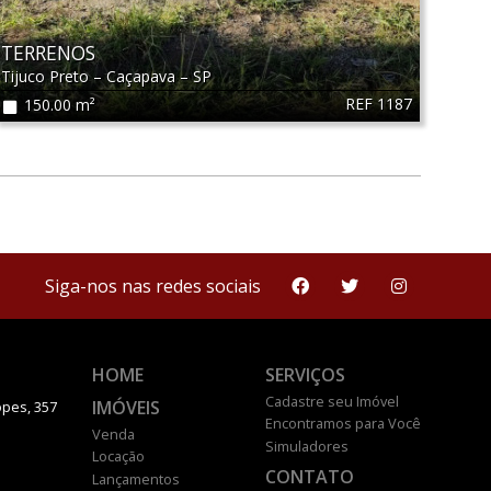
TERRENOS
Tijuco Preto
–
Caçapava
–
SP
REF 1187
150.00 m²
Siga-nos nas redes sociais
HOME
SERVIÇOS
Cadastre seu Imóvel
IMÓVEIS
pes, 357
Encontramos para Você
Venda
Simuladores
Locação
CONTATO
Lançamentos