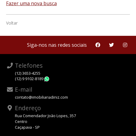
Fazer uma nova busca
Voltar
Siga-nos nas redes sociais
Telefones
(12) 3653-4255
(12) 9 9102-8189
WhatsApp
E-mail
contato@imobiliariadiniz.com
Endereço
Rua Comendador João Lopes, 357
Centro
Caçapava - SP