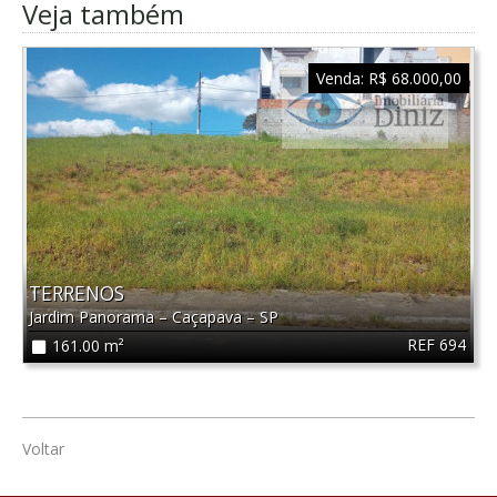
Veja também
Venda:
R$ 68.000,00
TERRENOS
Jardim Panorama
–
Caçapava
–
SP
REF 694
161.00 m²
Voltar