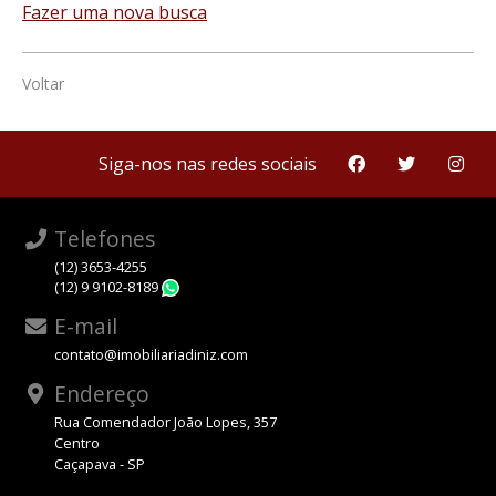
Fazer uma nova busca
Voltar
Siga-nos nas redes sociais
Telefones
(12) 3653-4255
(12) 9 9102-8189
WhatsApp
E-mail
contato@imobiliariadiniz.com
Endereço
Rua Comendador João Lopes, 357
Centro
Caçapava - SP