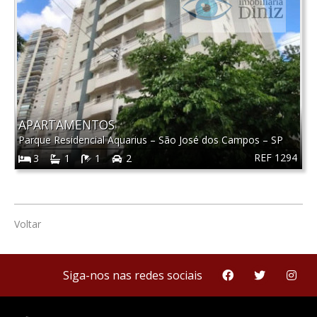
APARTAMENTOS
Parque Residencial Aquarius
–
São José dos Campos
–
SP
REF 1294
3
1
1
2
Voltar
Siga-nos nas redes sociais