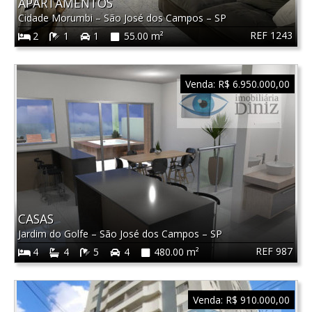
APARTAMENTOS
Cidade Morumbi
–
São José dos Campos
–
SP
REF 1243
2
1
1
55.00 m²
Venda:
R$ 6.950.000,00
CASAS
Jardim do Golfe
–
São José dos Campos
–
SP
REF 987
4
4
5
4
480.00 m²
Venda:
R$ 910.000,00