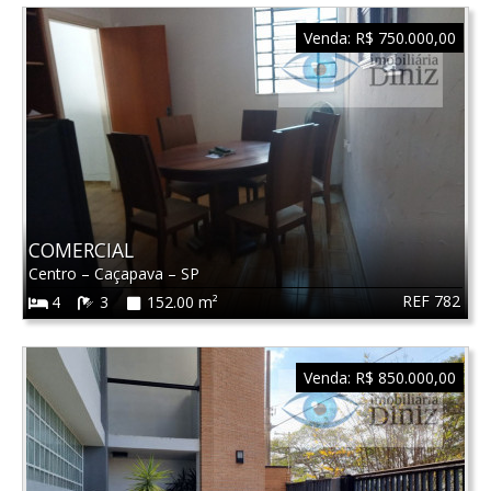
Venda:
R$ 750.000,00
COMERCIAL
Centro
–
Caçapava
–
SP
REF 782
4
3
152.00 m²
Venda:
R$ 850.000,00