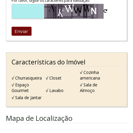
Por favor, digite os caracteres para validação:
Enviar
Características do Imóvel
√ Cozinha
√ Churrasqueira
√ Closet
americana
√ Espaço
√ Sala de
Gourmet
√ Lavabo
Almoço
√ Sala de Jantar
Mapa de Localização