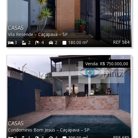
CASAS
Vila Resende
–
Caçapava
–
SP
REF 584
3
2
4
2
180.00 m²
Venda:
R$ 750.000,00
CASAS
Condomínio Bom Jesus
–
Caçapava
–
SP
REF 685
3
1
3
4
399.00 m²