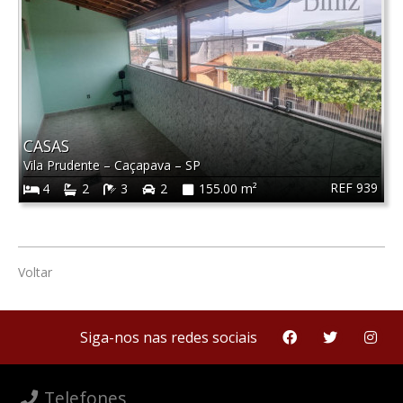
CASAS
Vila Prudente
–
Caçapava
–
SP
REF 939
4
2
3
2
155.00 m²
Voltar
Siga-nos nas redes sociais
Telefones