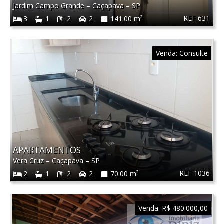
Jardim Campo Grande
–
Caçapava
–
SP
REF 631
3
1
2
2
141.00 m²
Venda:
Consulte
APARTAMENTOS
Vera Cruz
–
Caçapava
–
SP
REF 1036
2
1
2
2
70.00 m²
Venda:
R$ 480.000,00