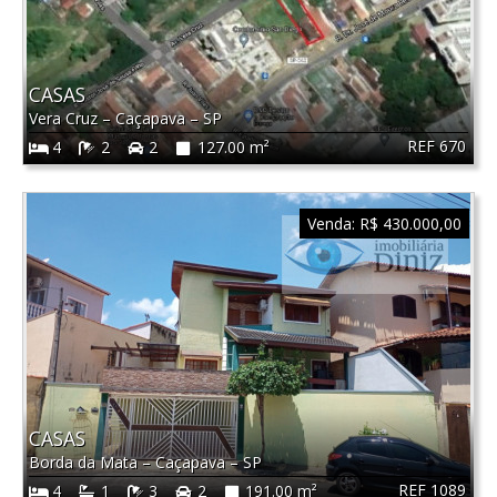
CASAS
Vera Cruz
–
Caçapava
–
SP
REF 670
4
2
2
127.00 m²
Venda:
R$ 430.000,00
CASAS
Borda da Mata
–
Caçapava
–
SP
REF 1089
4
1
3
2
191.00 m²