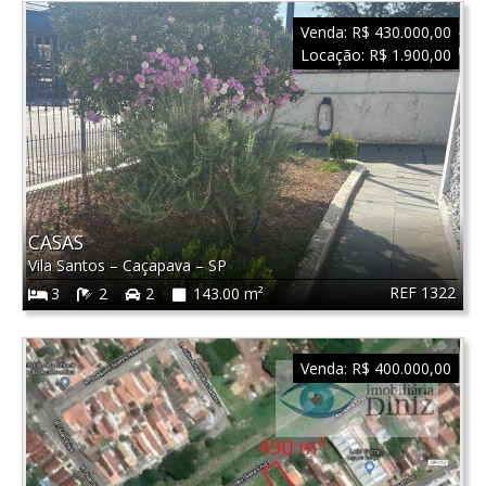
Venda:
R$ 430.000,00
Locação:
R$ 1.900,00
CASAS
Vila Santos
–
Caçapava
–
SP
REF 1322
3
2
2
143.00 m²
Venda:
R$ 400.000,00