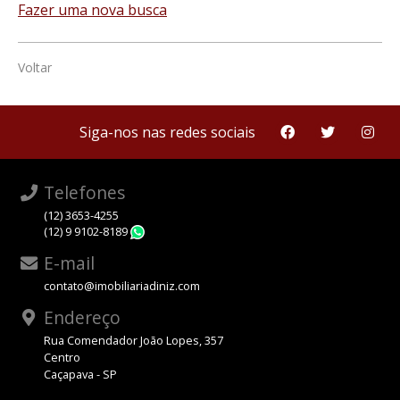
Fazer uma nova busca
Voltar
Siga-nos nas redes sociais
Telefones
(12) 3653-4255
(12) 9 9102-8189
WhatsApp
E-mail
contato@imobiliariadiniz.com
Endereço
Rua Comendador João Lopes, 357
Centro
Caçapava - SP