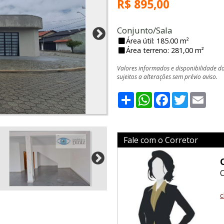
R$ 895,00
Conjunto/Sala
Área útil: 185.00 m²
Área terreno: 281,00 m²
Valores informados e disponibilidade d
sujeitos a alterações sem prévio aviso.
Share
WhatsApp
Facebook
Twitter
Emai
Fale com o Corretor
c