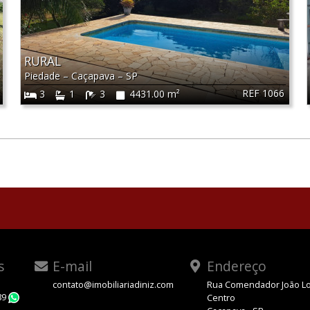
RURAL
Piedade
–
Caçapava
–
SP
REF 1066
3
1
3
4431.00 m²
s
E-mail
Endereço
contato@imobiliariadiniz.com
Rua Comendador João Lo
89
Centro
WhatsApp