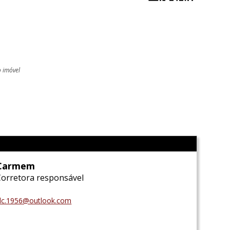
o imóvel
l
Carmem
Corretora responsável
lc.1956@outlook.com