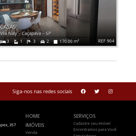
CASAS
Vila Naly
–
Caçapava
–
SP
REF 904
3
1
3
2
170.00 m²
Siga-nos nas redes sociais
HOME
SERVIÇOS
Cadastre seu Imóvel
IMÓVEIS
pes, 357
Encontramos para Você
Venda
Simuladores