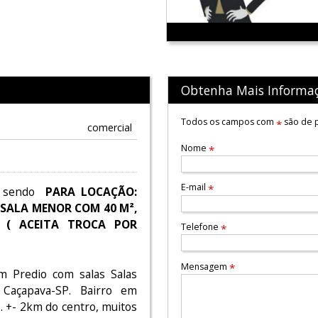
Obtenha Mais Informa
Todos os campos com
são de p
*
comercial
Nome
*
E-mail
*
 sendo
PARA LOCAÇÃO:
//SALA MENOR COM 40 M²,
00 ( ACEITA TROCA POR
Telefone
*
Mensagem
*
m Predio com salas Salas
 Caçapava-SP. Bairro em
. +- 2km do centro, muitos