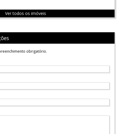
Ver todos os imóveis
ções
reenchimento obrigatório.