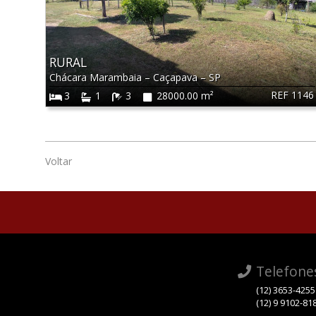
RURAL
Chácara Marambaia
–
Caçapava
–
SP
REF 1146
3
1
3
28000.00 m²
Voltar
Telefone
(12) 3653-4255
(12) 9 9102-81