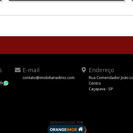
s
E-mail
Endereço
contato@imobiliariadiniz.com
Rua Comendador João Lo
89
Centro
WhatsApp
Caçapava - SP
DESENVOLVIDO POR