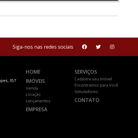
Siga-nos nas redes sociais
HOME
SERVIÇOS
Cadastre seu Imóvel
IMÓVEIS
pes, 357
Encontramos para Você
Venda
Simuladores
Locação
CONTATO
Lançamentos
EMPRESA