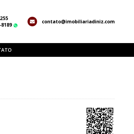
4255
contato@imobiliariadiniz.com
2-8189
WhatsApp
TATO