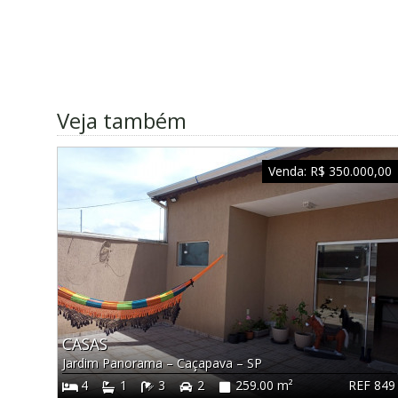
Veja também
Venda:
R$ 350.000,00
CASAS
Jardim Panorama
–
Caçapava
–
SP
REF 849
4
1
3
2
259.00 m²