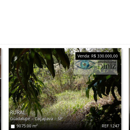
Venda:
R$ 330.000,00
RURAL
Guadalupe
–
Caçapava
–
SP
REF 1247
9075.00 m²