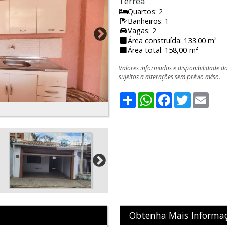
Térrea
Quartos: 2
Banheiros: 1
Vagas: 2
Área construída: 133.00 m²
Área total: 158,00 m²
Valores informados e disponibilidade d
sujeitos a alterações sem prévio aviso.
Share
WhatsApp
Facebook
Twitter
Emai
Obtenha Mais Informa