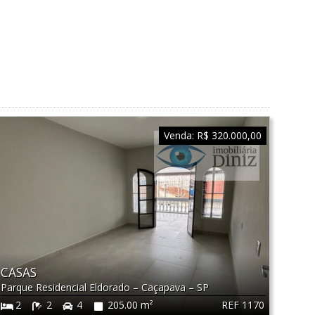
Venda:
R$ 320.000,00
CASAS
Parque Residencial Eldorado
–
Caçapava
–
SP
REF 1170
2
2
4
205.00 m²