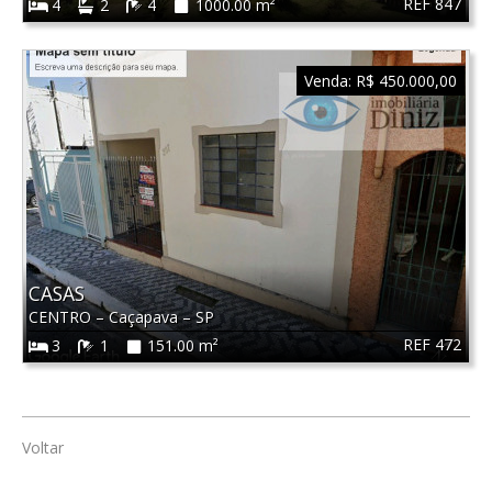
REF 847
4
2
4
1000.00 m²
Venda:
R$ 450.000,00
CASAS
CENTRO
–
Caçapava
–
SP
REF 472
3
1
151.00 m²
Voltar