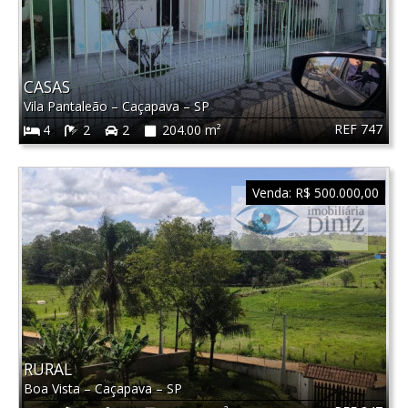
CASAS
Vila Pantaleão
–
Caçapava
–
SP
REF 747
4
2
2
204.00 m²
Venda:
R$ 500.000,00
RURAL
Boa Vista
–
Caçapava
–
SP