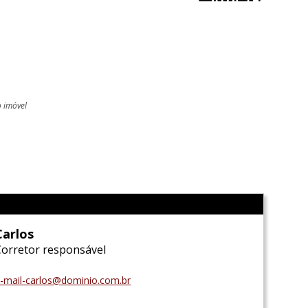
o imóvel
l
Carlos
Corretor responsável
-mail-carlos@dominio.com.br