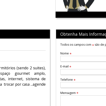
Obtenha Mais Informa
Todos os campos com
são de p
*
Nome
*
E-mail
*
mitórios (sendo 2 suites),
 espaço gourmet amplo,
as, internet, sistema de
Telefone
*
 trocar por casa ...agende
Mensagem
*