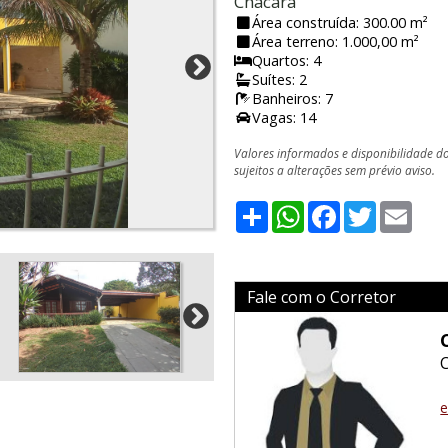
Chácara
Área construída: 300.00 m²
Área terreno: 1.000,00 m²
Quartos: 4
Suítes: 2
Banheiros: 7
Vagas: 14
Valores informados e disponibilidade d
sujeitos a alterações sem prévio aviso.
Share
WhatsApp
Facebook
Twitter
Emai
Fale com o Corretor
e