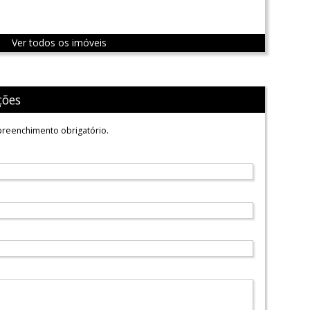
Ver todos os imóveis
ções
reenchimento obrigatório.