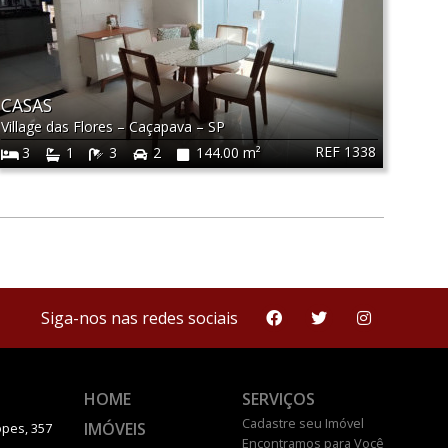
CASAS
Village das Flores
–
Caçapava
–
SP
REF 1338
3
1
3
2
144.00 m²
Siga-nos nas redes sociais
HOME
SERVIÇOS
Cadastre seu Imóvel
IMÓVEIS
pes, 357
Encontramos para Você