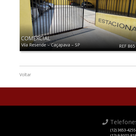
COMERCIAL
Vila Resende
–
Caçapava
–
SP
REF 865
Voltar
Telefone
(12) 3653-4255
(12) 9 9102-81