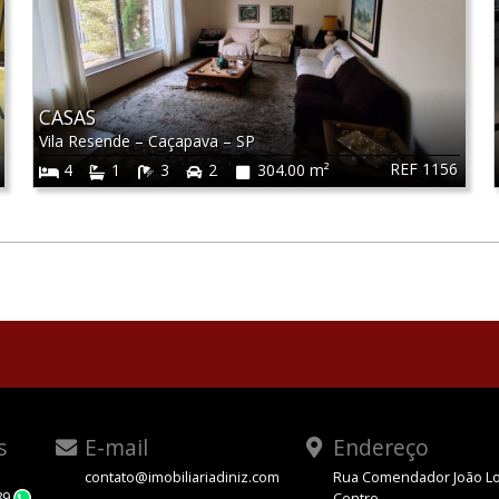
CASAS
Vila Resende
–
Caçapava
–
SP
REF 1156
4
1
3
2
304.00 m²
s
E-mail
Endereço
contato@imobiliariadiniz.com
Rua Comendador João Lo
89
Centro