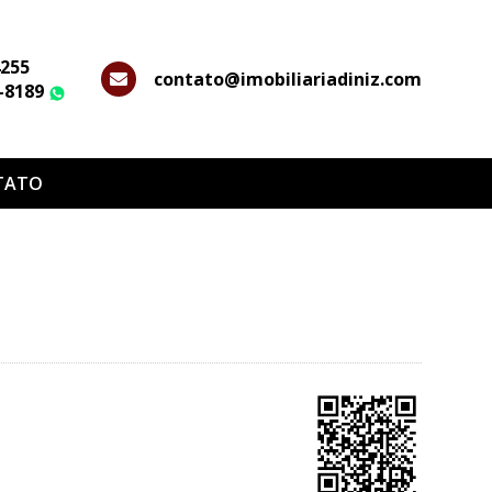
4255
contato@imobiliariadiniz.com
2-8189
WhatsApp
TATO