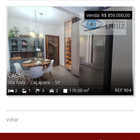
Venda:
R$ 850.000,00
CASAS
Vila Naly
–
Caçapava
–
SP
REF 904
3
1
3
2
170.00 m²
Voltar