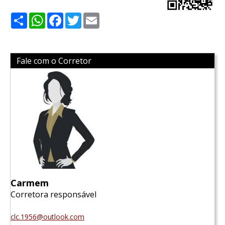
Share
WhatsApp
Facebook
Twitter
Email
Fale com o Corretor
Carmem
Corretora responsável
clc.1956@outlook.com