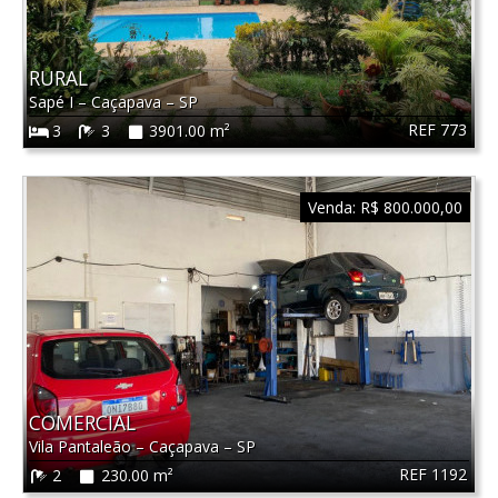
RURAL
Sapé I
–
Caçapava
–
SP
REF 773
3
3
3901.00 m²
Venda:
R$ 800.000,00
COMERCIAL
Vila Pantaleão
–
Caçapava
–
SP
REF 1192
2
230.00 m²